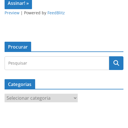
Preview
| Powered by
FeedBlitz
Procurar
Categorias
C
a
t
e
g