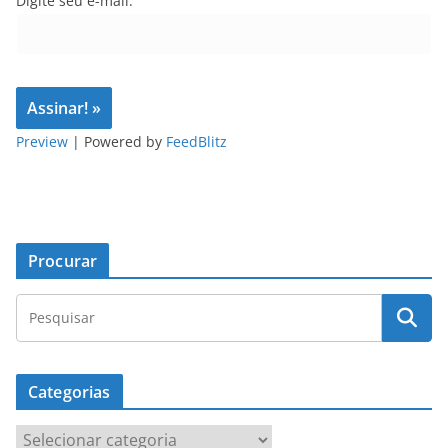
Digite seu e-mail:
Preview
| Powered by
FeedBlitz
Procurar
Categorias
C