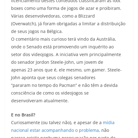
licenciamento destes conteúdos classificaram as loot
boxes como uma forma de jogos de azar e proibiram.
Várias desenvolvedoras, como a Blizzard
(Overwatch), já foram obrigadas a limitar a distribuição
de seus jogos na Bélgica.
O comentário mais curioso terá vindo da Austrália,
onde o Senado está promovendo um inquérito ao
setor dos videojogos. A iniciativa vem principalmente
do senador Jordon Steele-John, um jovem de
apenas 23 anos que é, ele mesmo, um gamer. Steele-
John aponta que seus colegas senadores
“pararam no tempo do Pacman” e não têm a devida
consciência de como os videojogos se
desenvolveram atualmente.
E no Brasil?
Curiosamente (ou talvez não), e apesar de a
mídia
nacional estar acompanhando o problema
, não
parece existir nenhuma preocupação por parte de