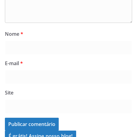
Nome
*
E-mail
*
Site
É grátis! Assine nosso blog!