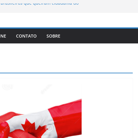
brasileiros que queiram cidadania do
A registra a temperatura mais
a elimina o novo coronavírus do ar
INE
CONTATO
SOBRE
 assinam protocolo sobre a
ns
lema dos video-games em escala