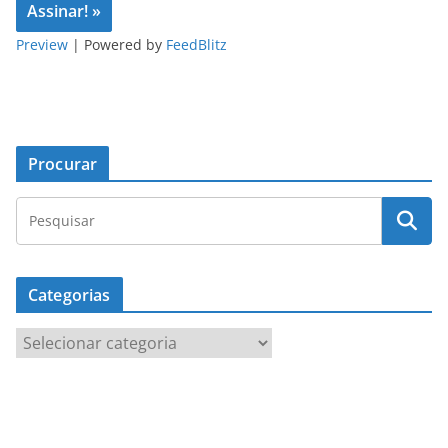
Preview
| Powered by
FeedBlitz
Procurar
Categorias
C
a
t
e
g