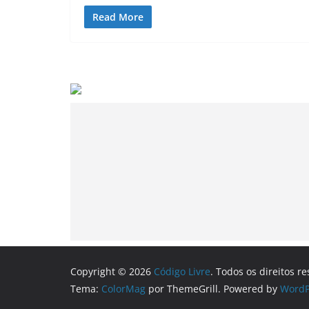
Read More
Copyright © 2026
Código Livre
. Todos os direitos r
Tema:
ColorMag
por ThemeGrill. Powered by
WordP