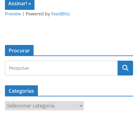
Preview
| Powered by
FeedBlitz
Procurar
Categorias
C
a
t
e
g