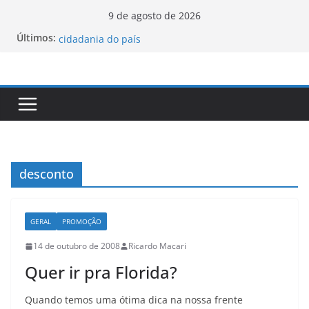
Pular
9 de agosto de 2026
Luxemburgo procura brasileiros que queiram
para
Últimos:
cidadania do país
o
Vale da Morte nos EUA registra a temperatura
conteúdo
mais elevada desde 1913
Tecnologia portuguesa elimina o novo coronavírus
do ar
Luxemburgo e Canadá assinam protocolo sobre a
mobilidade dos jovens
Loot-boxes: um problema dos video-games em
escala mundial
desconto
GERAL
PROMOÇÃO
14 de outubro de 2008
Ricardo Macari
Quer ir pra Florida?
Quando temos uma ótima dica na nossa frente