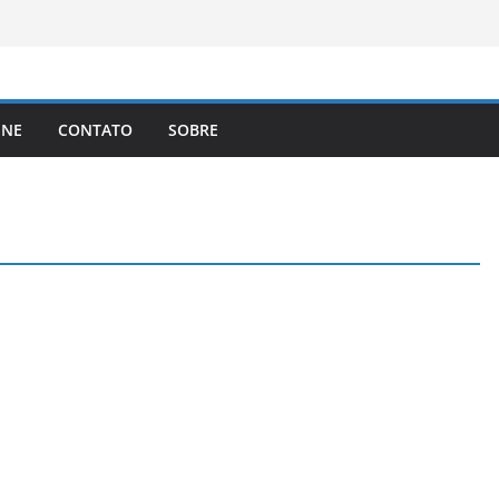
brasileiros que queiram cidadania do
A registra a temperatura mais
a elimina o novo coronavírus do ar
 assinam protocolo sobre a
INE
CONTATO
SOBRE
ns
lema dos video-games em escala