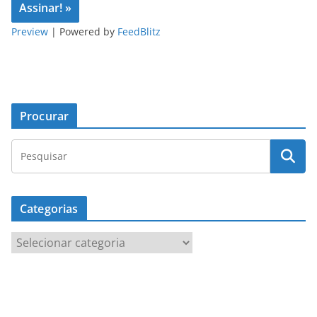
Preview
| Powered by
FeedBlitz
Procurar
Categorias
C
a
t
e
g