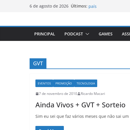
Luxemburgo procura 
Pular
Últimos:
6 de agosto de 2026
país
para
Vale da Morte nos EU
elevada desde 1913
o
Tecnologia portugues
conteúdo
Luxemburgo e Canadá
PRINCIPAL
PODCAST
GAMES
ASS
mobilidade dos jove
Loot-boxes: um prob
mundial
GVT
EVENTOS
PROMOÇÃO
TECNOLOGIA
7 de novembro de 2010
Ricardo Macari
Ainda Vivos + GVT + Sorteio
Sim eu sei que faz vários meses que não sai um