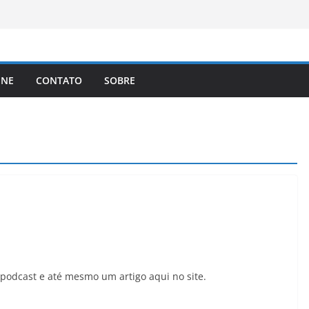
brasileiros que queiram cidadania do
A registra a temperatura mais
a elimina o novo coronavírus do ar
 assinam protocolo sobre a
INE
CONTATO
SOBRE
ns
lema dos video-games em escala
 podcast e até mesmo um artigo aqui no site.