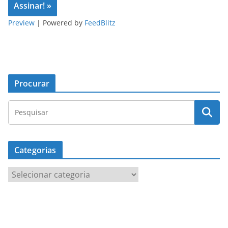
Preview
| Powered by
FeedBlitz
Procurar
Categorias
C
a
t
e
g