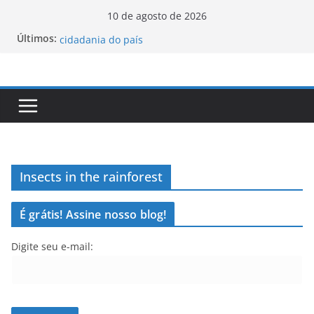
Pular
10 de agosto de 2026
Luxemburgo procura brasileiros que queiram
para
Últimos:
cidadania do país
o
Vale da Morte nos EUA registra a temperatura
conteúdo
mais elevada desde 1913
Tecnologia portuguesa elimina o novo coronavírus
do ar
Luxemburgo e Canadá assinam protocolo sobre a
mobilidade dos jovens
Loot-boxes: um problema dos video-games em
escala mundial
Insects in the rainforest
É grátis! Assine nosso blog!
Digite seu e-mail: