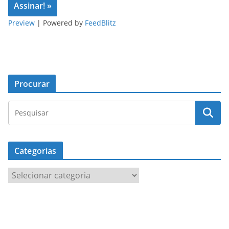
Preview
| Powered by
FeedBlitz
Procurar
Categorias
C
a
t
e
g