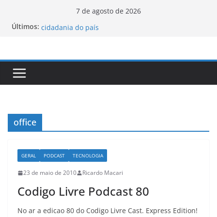
Pular
7 de agosto de 2026
Luxemburgo procura brasileiros que queiram
para
Últimos:
cidadania do país
o
Vale da Morte nos EUA registra a temperatura
conteúdo
mais elevada desde 1913
Tecnologia portuguesa elimina o novo coronavírus
do ar
Luxemburgo e Canadá assinam protocolo sobre a
mobilidade dos jovens
Loot-boxes: um problema dos video-games em
escala mundial
office
GERAL
PODCAST
TECNOLOGIA
23 de maio de 2010
Ricardo Macari
Codigo Livre Podcast 80
No ar a edicao 80 do Codigo Livre Cast. Express Edition!