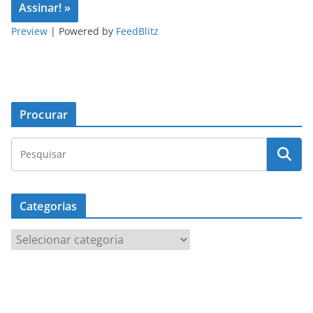
Preview
| Powered by
FeedBlitz
Procurar
Categorias
C
a
t
e
g