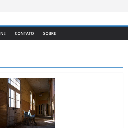
brasileiros que queiram cidadania do
A registra a temperatura mais
a elimina o novo coronavírus do ar
 assinam protocolo sobre a
INE
CONTATO
SOBRE
ns
lema dos video-games em escala