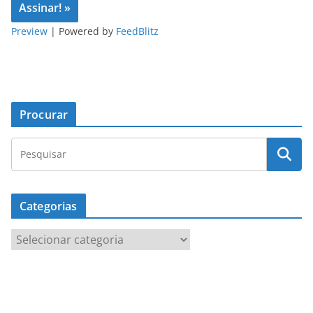
Preview
| Powered by
FeedBlitz
Procurar
Categorias
C
a
t
e
g