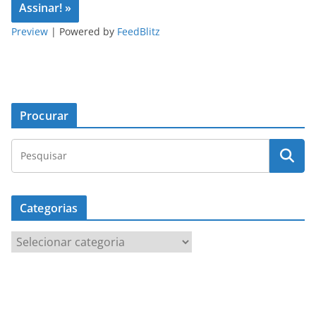
Preview
| Powered by
FeedBlitz
Procurar
Categorias
C
a
t
e
g