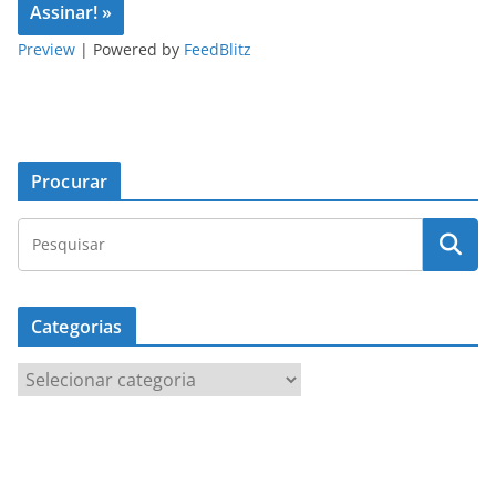
Preview
| Powered by
FeedBlitz
Procurar
Categorias
C
a
t
e
g