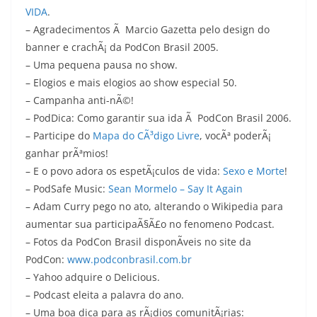
VIDA
.
– Agradecimentos Ã Marcio Gazetta pelo design do
banner e crachÃ¡ da PodCon Brasil 2005.
– Uma pequena pausa no show.
– Elogios e mais elogios ao show especial 50.
– Campanha anti-nÃ©!
– PodDica: Como garantir sua ida Ã PodCon Brasil 2006.
– Participe do
Mapa do CÃ³digo Livre
, vocÃª poderÃ¡
ganhar prÃªmios!
– E o povo adora os espetÃ¡culos de vida:
Sexo e Morte
!
– PodSafe Music:
Sean Mormelo – Say It Again
– Adam Curry pego no ato, alterando o Wikipedia para
aumentar sua participaÃ§Ã£o no fenomeno Podcast.
– Fotos da PodCon Brasil disponÃ­veis no site da
PodCon:
www.podconbrasil.com.br
– Yahoo adquire o Delicious.
– Podcast eleita a palavra do ano.
– Uma boa dica para as rÃ¡dios comunitÃ¡rias: