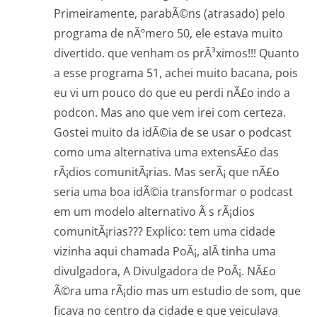
Primeiramente, parabÃ©ns (atrasado) pelo
programa de nÃºmero 50, ele estava muito
divertido. que venham os prÃ³ximos!!! Quanto
a esse programa 51, achei muito bacana, pois
eu vi um pouco do que eu perdi nÃ£o indo a
podcon. Mas ano que vem irei com certeza.
Gostei muito da idÃ©ia de se usar o podcast
como uma alternativa uma extensÃ£o das
rÃ¡dios comunitÃ¡rias. Mas serÃ¡ que nÃ£o
seria uma boa idÃ©ia transformar o podcast
em um modelo alternativo Ã s rÃ¡dios
comunitÃ¡rias??? Explico: tem uma cidade
vizinha aqui chamada PoÃ¡, alÃ­ tinha uma
divulgadora, A Divulgadora de PoÃ¡. NÃ£o
Ã©ra uma rÃ¡dio mas um estudio de som, que
ficava no centro da cidade e que veiculava