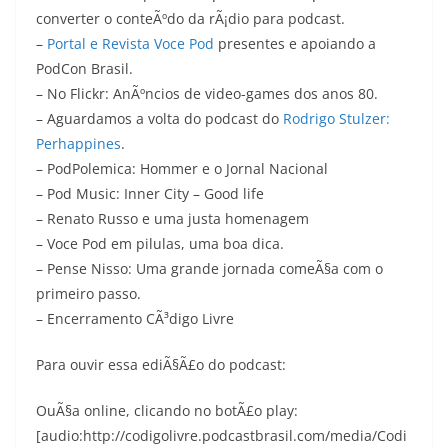
converter o conteÃºdo da rÃ¡dio para podcast.
–
Portal e Revista Voce Pod
presentes e apoiando a
PodCon Brasil.
– No Flickr: AnÃºncios de video-games dos anos 80.
– Aguardamos a volta do podcast do
Rodrigo Stulzer:
Perhappines
.
– PodPolemica: Hommer e o Jornal Nacional
– Pod Music: Inner City – Good life
– Renato Russo e uma justa homenagem
– Voce Pod em pilulas, uma boa dica.
– Pense Nisso: Uma grande jornada comeÃ§a com o
primeiro passo.
– Encerramento CÃ³digo Livre
Para ouvir essa ediÃ§Ã£o do podcast:
OuÃ§a online, clicando no botÃ£o play:
[audio:http://codigolivre.podcastbrasil.com/media/Codi