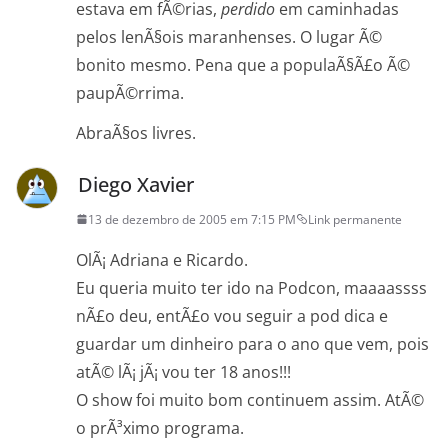
estava em fÃ©rias,
perdido
em caminhadas
pelos lenÃ§ois maranhenses. O lugar Ã©
bonito mesmo. Pena que a populaÃ§Ã£o Ã©
paupÃ©rrima.
AbraÃ§os livres.
Diego Xavier
13 de dezembro de 2005 em 7:15 PM
Link permanente
OlÃ¡ Adriana e Ricardo.
Eu queria muito ter ido na Podcon, maaaassss
nÃ£o deu, entÃ£o vou seguir a pod dica e
guardar um dinheiro para o ano que vem, pois
atÃ© lÃ¡ jÃ¡ vou ter 18 anos!!!
O show foi muito bom continuem assim. AtÃ©
o prÃ³ximo programa.