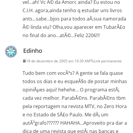
vel…ah! Vc Ã© da Amorc ainda? Eu estou no
C.I.H. agora,ainda tenho q estudar uns livros
ants…sabe…bjos para todos aÃ­,sua namorada
Ã© linda viu? Olha,vou aparecer em TubarÃ£o
no final do ano…atÃ©…Feliz 2206!!!
Edinho
18 de dezembro de 2005 em 10:39 AM
Link permanente
Tudo bem com vocÃªs? A gente se fala quase
todos os dias e eu esqueÃ§o de postar minhas
opiniÃµes aqui! hehehe… O programa estÃ¡
cada vez melhor. ParabÃ©ns. ParabÃ©ns tbm
pela reportagem na revista MTV, no Zero Hora
e no Estado de SÃ£o Paulo. Me dÃ¡ um
autÃ³grafo?????? HAHAHA…Aproveito pra dar a
dica de uma revista que estÃ¡ nas bancas e