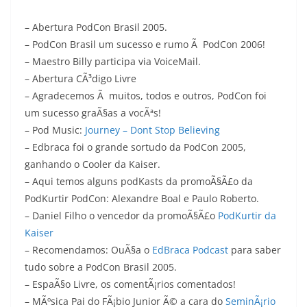
– Abertura PodCon Brasil 2005.
– PodCon Brasil um sucesso e rumo Ã PodCon 2006!
– Maestro Billy participa via VoiceMail.
– Abertura CÃ³digo Livre
– Agradecemos Ã muitos, todos e outros, PodCon foi
um sucesso graÃ§as a vocÃªs!
– Pod Music:
Journey – Dont Stop Believing
– Edbraca foi o grande sortudo da PodCon 2005,
ganhando o Cooler da Kaiser.
– Aqui temos alguns podKasts da promoÃ§Ã£o da
PodKurtir PodCon: Alexandre Boal e Paulo Roberto.
– Daniel Filho o vencedor da promoÃ§Ã£o
PodKurtir da
Kaiser
– Recomendamos: OuÃ§a o
EdBraca Podcast
para saber
tudo sobre a PodCon Brasil 2005.
– EspaÃ§o Livre, os comentÃ¡rios comentados!
– MÃºsica Pai do FÃ¡bio Junior Ã© a cara do
SeminÃ¡rio