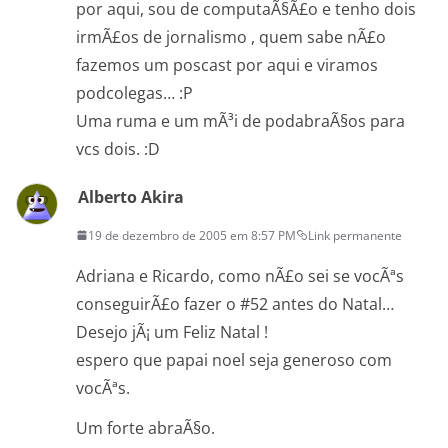
por aqui, sou de computaÃ§Ã£o e tenho dois
irmÃ£os de jornalismo , quem sabe nÃ£o
fazemos um poscast por aqui e viramos
podcolegas… :P
Uma ruma e um mÃ³i de podabraÃ§os para
vcs dois. :D
Alberto Akira
19 de dezembro de 2005 em 8:57 PM
Link permanente
Adriana e Ricardo, como nÃ£o sei se vocÃªs
conseguirÃ£o fazer o #52 antes do Natal…
Desejo jÃ¡ um Feliz Natal !
espero que papai noel seja generoso com
vocÃªs.
Um forte abraÃ§o.