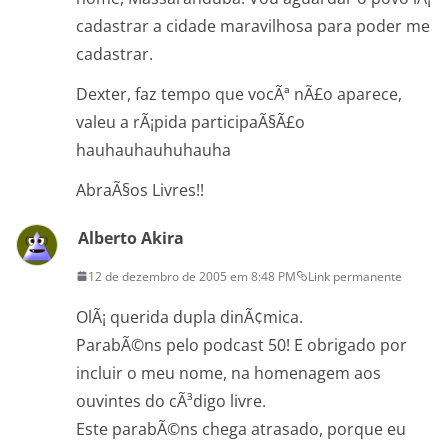
cadastrar a cidade maravilhosa para poder me
cadastrar.
Dexter, faz tempo que vocÃª nÃ£o aparece,
valeu a rÃ¡pida participaÃ§Ã£o
hauhauhauhuhauha
AbraÃ§os Livres!!
Alberto Akira
12 de dezembro de 2005 em 8:48 PM
Link permanente
OlÃ¡ querida dupla dinÃ¢mica.
ParabÃ©ns pelo podcast 50! E obrigado por
incluir o meu nome, na homenagem aos
ouvintes do cÃ³digo livre.
Este parabÃ©ns chega atrasado, porque eu