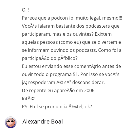
Oi !
Parece que a podcon foi muito legal, mesmo!!!
VocÃªs falaram bastante dos podcasters que
participaram, mas e os ouvintes? Exixtem
aquelas pessoas (como eu) que se divertem e
se informam ouvindo os podcasts. Como foi a
participaÃ£o do pÃºblico?
Eu estou enviando esse comentÃ¡rio antes de
ouvir todo o programa 51. Por isso se vocÃªs
jÃ¡ respoderam Ã© sÃ³ desconsiderar.
De repente eu apareÃ§o em 2006.
IntÃ©!
PS: Etel se pronuncia Ã‰tel, ok?
Alexandre Boal