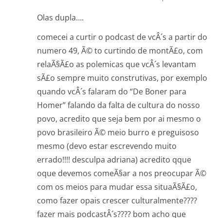
Olas dupla….
comecei a curtir o podcast de vcÂ´s a partir do
numero 49, Ã© to curtindo de montÃ£o, com
relaÃ§Ã£o as polemicas que vcÂ´s levantam
sÃ£o sempre muito construtivas, por exemplo
quando vcÂ´s falaram do “De Boner para
Homer” falando da falta de cultura do nosso
povo, acredito que seja bem por ai mesmo o
povo brasileiro Ã© meio burro e preguisoso
mesmo (devo estar escrevendo muito
errado!!!! desculpa adriana) acredito qque
oque devemos comeÃ§ar a nos preocupar Ã©
com os meios para mudar essa situaÃ§Ã£o,
como fazer opais crescer culturalmente????
fazer mais podcastÂ´s???? bom acho que