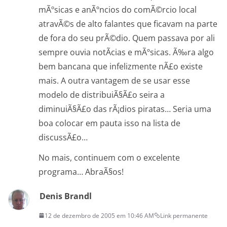
mÃºsicas e anÃºncios do comÃ©rcio local
atravÃ©s de alto falantes que ficavam na parte
de fora do seu prÃ©dio. Quem passava por ali
sempre ouvia notÃ­cias e mÃºsicas. Ã‰ra algo
bem bancana que infelizmente nÃ£o existe
mais. A outra vantagem de se usar esse
modelo de distribuiÃ§Ã£o seira a
diminuiÃ§Ã£o das rÃ¡dios piratas… Seria uma
boa colocar em pauta isso na lista de
discussÃ£o…
No mais, continuem com o excelente
programa… AbraÃ§os!
Denis Brandl
12 de dezembro de 2005 em 10:46 AM
Link permanente