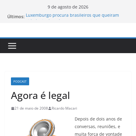
Pular
9 de agosto de 2026
para
Luxemburgo procura brasileiros que queiram
Últimos:
o
cidadania do país
Vale da Morte nos EUA registra a temperatura
conteúdo
mais elevada desde 1913
Tecnologia portuguesa elimina o novo coronavírus
do ar
Luxemburgo e Canadá assinam protocolo sobre a
mobilidade dos jovens
Loot-boxes: um problema dos video-games em
escala mundial
PODCAST
Agora é legal
21 de maio de 2008
Ricardo Macari
Depois de dois anos de
conversas, reuniões, e
muita força de vontade