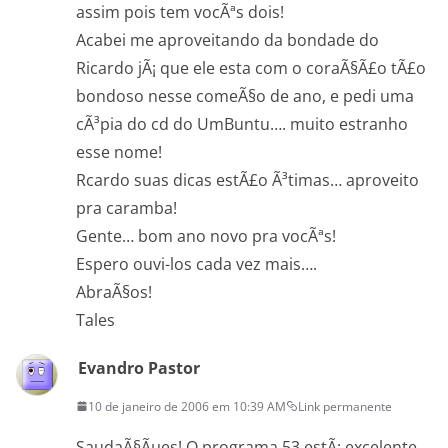
assim pois tem vocÃªs dois!
Acabei me aproveitando da bondade do
Ricardo jÃ¡ que ele esta com o coraÃ§Ã£o tÃ£o
bondoso nesse comeÃ§o de ano, e pedi uma
cÃ³pia do cd do UmBuntu…. muito estranho
esse nome!
Rcardo suas dicas estÃ£o Ã³timas… aproveito
pra caramba!
Gente… bom ano novo pra vocÃªs!
Espero ouvi-los cada vez mais….
AbraÃ§os!
Tales
Evandro Pastor
10 de janeiro de 2006 em 10:39 AM
Link permanente
SaudaÃ§Ãµes! O programa 53 estÃ¡ excelente,