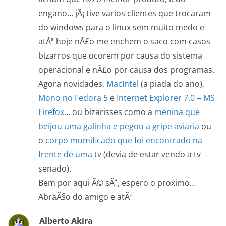
engano… jÃ¡ tive varios clientes que trocaram
do windows para o linux sem muito medo e
atÃª hoje nÃ£o me enchem o saco com casos
bizarros que ocorem por causa do sistema
operacional e nÃ£o por causa dos programas.
Agora novidades,
MacIntel
(a piada do ano),
Mono no Fedora 5
e
Internet Explorer 7.0 = MS
Firefox
… ou bizarisses como a
menina que
beijou uma galinha e pegou a gripe aviaria
ou
o
corpo mumificado que foi encontrado na
frente de uma tv
(devia de estar vendo a tv
senado).
Bem por aqui Ã© sÃ³, espero o proximo…
AbraÃ§o do amigo e atÃª
Alberto Akira