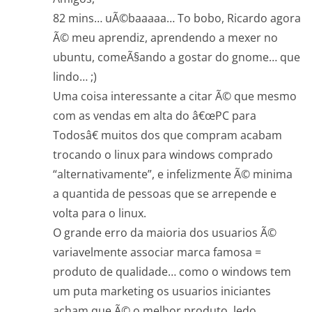
82 mins… uÃ©baaaaa… To bobo, Ricardo agora
Ã© meu aprendiz, aprendendo a mexer no
ubuntu, comeÃ§ando a gostar do gnome… que
lindo… ;)
Uma coisa interessante a citar Ã© que mesmo
com as vendas em alta do â€œPC para
Todosâ€ muitos dos que compram acabam
trocando o linux para windows comprado
“alternativamente”, e infelizmente Ã© minima
a quantida de pessoas que se arrepende e
volta para o linux.
O grande erro da maioria dos usuarios Ã©
variavelmente associar marca famosa =
produto de qualidade… como o windows tem
um puta marketing os usuarios iniciantes
acham que Ã© o melhor produto, ledo