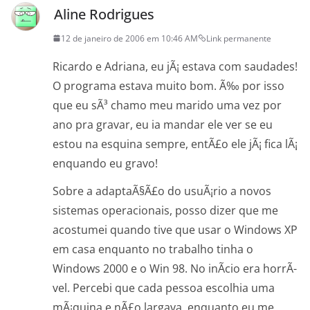
Aline Rodrigues
12 de janeiro de 2006 em 10:46 AM
Link permanente
Ricardo e Adriana, eu jÃ¡ estava com saudades!
O programa estava muito bom. Ã‰ por isso
que eu sÃ³ chamo meu marido uma vez por
ano pra gravar, eu ia mandar ele ver se eu
estou na esquina sempre, entÃ£o ele jÃ¡ fica lÃ¡
enquando eu gravo!
Sobre a adaptaÃ§Ã£o do usuÃ¡rio a novos
sistemas operacionais, posso dizer que me
acostumei quando tive que usar o Windows XP
em casa enquanto no trabalho tinha o
Windows 2000 e o Win 98. No inÃ­cio era horrÃ­
vel. Percebi que cada pessoa escolhia uma
mÃ¡quina e nÃ£o largava, enquanto eu me