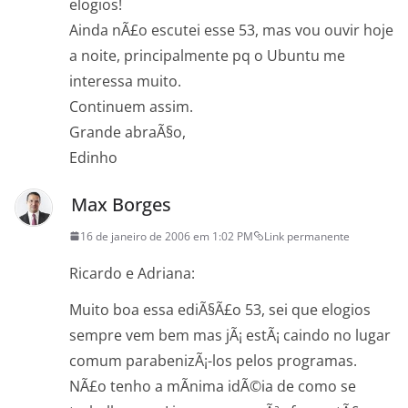
elogios!
Ainda nÃ£o escutei esse 53, mas vou ouvir hoje
a noite, principalmente pq o Ubuntu me
interessa muito.
Continuem assim.
Grande abraÃ§o,
Edinho
Max Borges
16 de janeiro de 2006 em 1:02 PM
Link permanente
Ricardo e Adriana:
Muito boa essa ediÃ§Ã£o 53, sei que elogios
sempre vem bem mas jÃ¡ estÃ¡ caindo no lugar
comum parabenizÃ¡-los pelos programas.
NÃ£o tenho a mÃ­nima idÃ©ia de como se