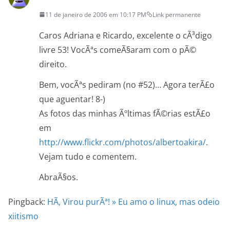
11 de janeiro de 2006 em 10:17 PM
Link permanente
Caros Adriana e Ricardo, excelente o cÃ³digo
livre 53! VocÃªs comeÃ§aram com o pÃ©
direito.
Bem, vocÃªs pediram (no #52)… Agora terÃ£o
que aguentar! 8-)
As fotos das minhas Ãºltimas fÃ©rias estÃ£o
em
http://www.flickr.com/photos/albertoakira/
.
Vejam tudo e comentem.
AbraÃ§os.
Pingback:
HÃ­, Virou purÃª! » Eu amo o linux, mas odeio
xiitismo