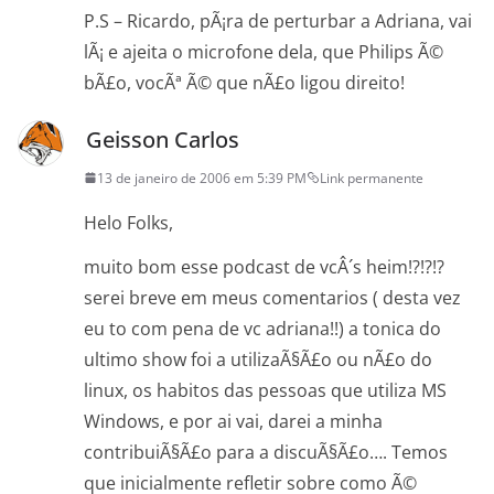
P.S – Ricardo, pÃ¡ra de perturbar a Adriana, vai
lÃ¡ e ajeita o microfone dela, que Philips Ã©
bÃ£o, vocÃª Ã© que nÃ£o ligou direito!
Geisson Carlos
13 de janeiro de 2006 em 5:39 PM
Link permanente
Helo Folks,
muito bom esse podcast de vcÂ´s heim!?!?!?
serei breve em meus comentarios ( desta vez
eu to com pena de vc adriana!!) a tonica do
ultimo show foi a utilizaÃ§Ã£o ou nÃ£o do
linux, os habitos das pessoas que utiliza MS
Windows, e por ai vai, darei a minha
contribuiÃ§Ã£o para a discuÃ§Ã£o…. Temos
que inicialmente refletir sobre como Ã©