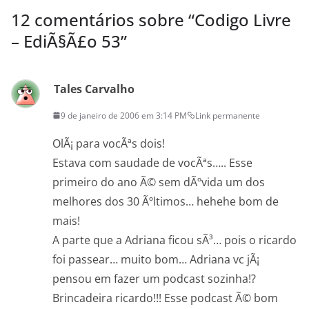
12 comentários sobre “
Codigo Livre
– EdiÃ§Ã£o 53
”
Tales Carvalho
9 de janeiro de 2006 em 3:14 PM
Link permanente
OlÃ¡ para vocÃªs dois!
Estava com saudade de vocÃªs….. Esse
primeiro do ano Ã© sem dÃºvida um dos
melhores dos 30 Ãºltimos… hehehe bom de
mais!
A parte que a Adriana ficou sÃ³… pois o ricardo
foi passear… muito bom… Adriana vc jÃ¡
pensou em fazer um podcast sozinha!?
Brincadeira ricardo!!! Esse podcast Ã© bom