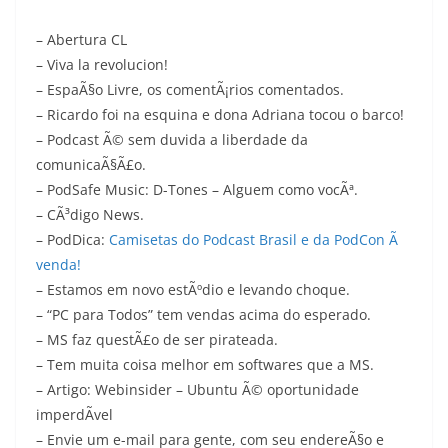
– Abertura CL
– Viva la revolucion!
– EspaÃ§o Livre, os comentÃ¡rios comentados.
– Ricardo foi na esquina e dona Adriana tocou o barco!
– Podcast Ã© sem duvida a liberdade da
comunicaÃ§Ã£o.
– PodSafe Music: D-Tones – Alguem como vocÃª.
– CÃ³digo News.
– PodDica:
Camisetas do Podcast Brasil e da PodCon Ã
venda!
– Estamos em novo estÃºdio e levando choque.
– “PC para Todos” tem vendas acima do esperado.
– MS faz questÃ£o de ser pirateada.
– Tem muita coisa melhor em softwares que a MS.
– Artigo: Webinsider – Ubuntu Ã© oportunidade
imperdÃ­vel
– Envie um e-mail para gente, com seu endereÃ§o e