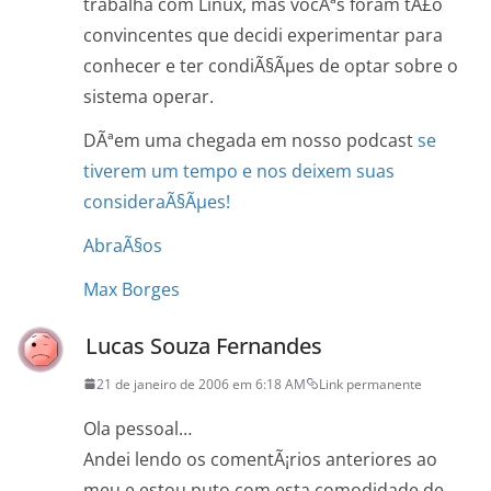
trabalha com Linux, mas vocÃªs foram tÃ£o
convincentes que decidi experimentar para
conhecer e ter condiÃ§Ãµes de optar sobre o
sistema operar.
DÃªem uma chegada em nosso podcast
se
tiverem um tempo e nos deixem suas
consideraÃ§Ãµes!
AbraÃ§os
Max Borges
Lucas Souza Fernandes
21 de janeiro de 2006 em 6:18 AM
Link permanente
Ola pessoal…
Andei lendo os comentÃ¡rios anteriores ao
meu e estou puto com esta comodidade de