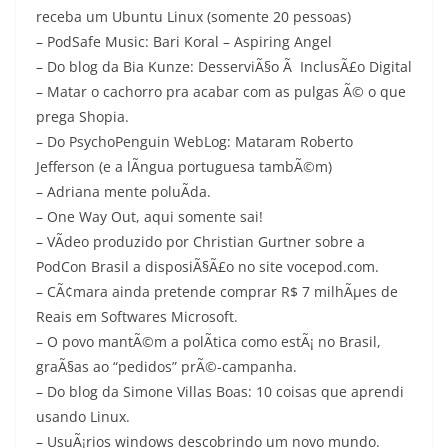
receba um Ubuntu Linux (somente 20 pessoas)
– PodSafe Music: Bari Koral – Aspiring Angel
– Do blog da Bia Kunze: DesserviÃ§o Ã InclusÃ£o Digital
– Matar o cachorro pra acabar com as pulgas Ã© o que
prega Shopia.
– Do PsychoPenguin WebLog: Mataram Roberto
Jefferson (e a lÃ­ngua portuguesa tambÃ©m)
– Adriana mente poluÃ­da.
– One Way Out, aqui somente sai!
– VÃ­deo produzido por Christian Gurtner sobre a
PodCon Brasil a disposiÃ§Ã£o no site vocepod.com.
– CÃ¢mara ainda pretende comprar R$ 7 milhÃµes de
Reais em Softwares Microsoft.
– O povo mantÃ©m a polÃ­tica como estÃ¡ no Brasil,
graÃ§as ao “pedidos” prÃ©-campanha.
– Do blog da Simone Villas Boas: 10 coisas que aprendi
usando Linux.
– UsuÃ¡rios windows descobrindo um novo mundo.