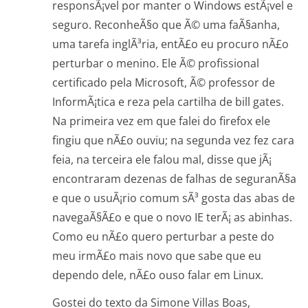
responsÃ¡vel por manter o Windows estÃ¡vel e
seguro. ReconheÃ§o que Ã© uma faÃ§anha,
uma tarefa inglÃ³ria, entÃ£o eu procuro nÃ£o
perturbar o menino. Ele Ã© profissional
certificado pela Microsoft, Ã© professor de
InformÃ¡tica e reza pela cartilha de bill gates.
Na primeira vez em que falei do firefox ele
fingiu que nÃ£o ouviu; na segunda vez fez cara
feia, na terceira ele falou mal, disse que jÃ¡
encontraram dezenas de falhas de seguranÃ§a
e que o usuÃ¡rio comum sÃ³ gosta das abas de
navegaÃ§Ã£o e que o novo IE terÃ¡ as abinhas.
Como eu nÃ£o quero perturbar a peste do
meu irmÃ£o mais novo que sabe que eu
dependo dele, nÃ£o ouso falar em Linux.
Gostei do texto da Simone Villas Boas,