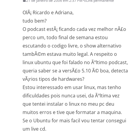
21 de janeiro de 2006 em 2:37 PM
Link permanente
OlÃ¡ Ricardo e Adriana,
tudo bem?
O podcast estÃ¡ ficando cada vez melhor nÃ£o
perco um, todo final de semana estou
escutando o codigo livre, o show alternativo
tambÃ©m estava muito legal. A respeito o
linux ubuntu que foi falado no Ãºltimo podcast,
queria saber se a versÃ£o 5.10 Ã© boa, detecta
vÃ¡rios tipos de hardwares?
Estou interessado em usar linux, mas tenho
dificuldades pois nunca usei, da Ãºltima vez
que tentei instalar o linux no meu pc deu
muitos erros e tive que formatar a maquina.
Se o Ubuntu for mais facil vou tentar consegui
um live cd.