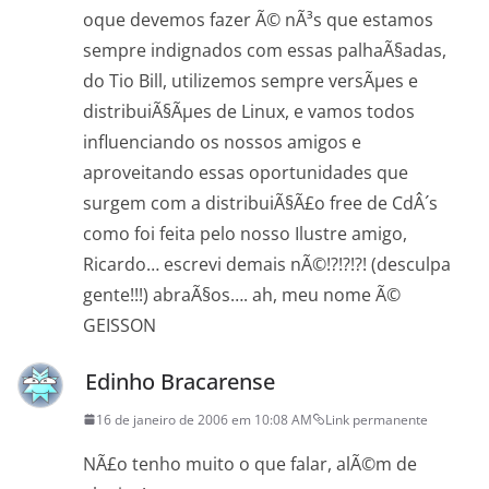
oque devemos fazer Ã© nÃ³s que estamos
sempre indignados com essas palhaÃ§adas,
do Tio Bill, utilizemos sempre versÃµes e
distribuiÃ§Ãµes de Linux, e vamos todos
influenciando os nossos amigos e
aproveitando essas oportunidades que
surgem com a distribuiÃ§Ã£o free de CdÂ´s
como foi feita pelo nosso Ilustre amigo,
Ricardo… escrevi demais nÃ©!?!?!?! (desculpa
gente!!!) abraÃ§os…. ah, meu nome Ã©
GEISSON
Edinho Bracarense
16 de janeiro de 2006 em 10:08 AM
Link permanente
NÃ£o tenho muito o que falar, alÃ©m de