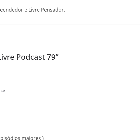
reendedor e Livre Pensador.
Livre Podcast 79
”
nte
pisódios maiores )