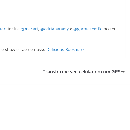
ter
, inclua
@macari
,
@adrianatamy
e
@garotasemfio
no seu
s no show estão no nosso
Delicious Bookmark
.
Transforme seu celular em um GPS