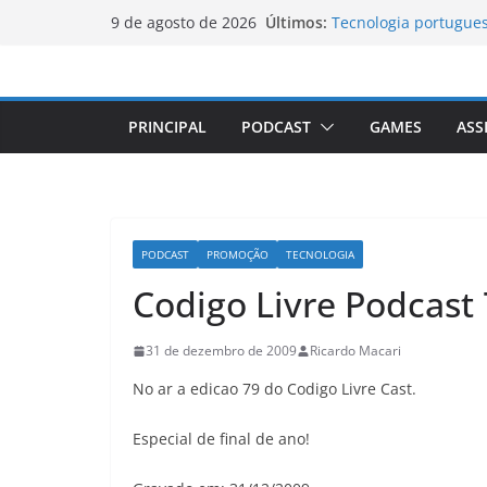
Vale da Morte nos EU
Pular
Últimos:
9 de agosto de 2026
elevada desde 1913
para
Tecnologia portugues
o
Luxemburgo e Canadá
mobilidade dos jove
conteúdo
Loot-boxes: um prob
PRINCIPAL
PODCAST
GAMES
ASS
mundial
Luxemburgo procura 
país
PODCAST
PROMOÇÃO
TECNOLOGIA
Codigo Livre Podcast
31 de dezembro de 2009
Ricardo Macari
No ar a edicao 79 do Codigo Livre Cast.
Especial de final de ano!