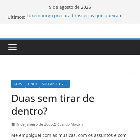
Pular
9 de agosto de 2026
para
Luxemburgo procura brasileiros que queiram
Últimos:
o
cidadania do país
Vale da Morte nos EUA registra a temperatura
conteúdo
mais elevada desde 1913
Tecnologia portuguesa elimina o novo coronavírus
do ar
Luxemburgo e Canadá assinam protocolo sobre a
mobilidade dos jovens
Loot-boxes: um problema dos video-games em
escala mundial
GERAL
LINUX
SOFTWARE LIVRE
Duas sem tirar de
dentro?
19 de janeiro de 2005
Ricardo Macari
Me empolguei com as musicas, com os assuntos e com