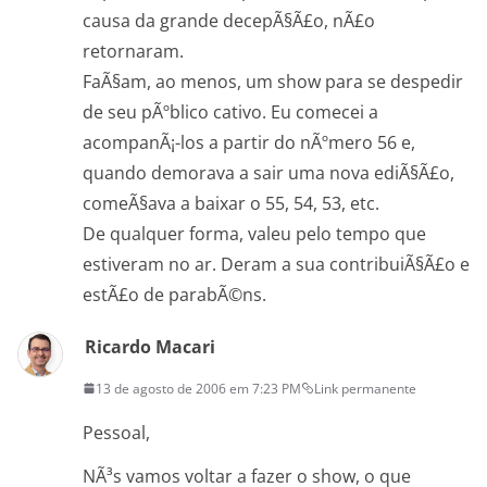
causa da grande decepÃ§Ã£o, nÃ£o
retornaram.
FaÃ§am, ao menos, um show para se despedir
de seu pÃºblico cativo. Eu comecei a
acompanÃ¡-los a partir do nÃºmero 56 e,
quando demorava a sair uma nova ediÃ§Ã£o,
comeÃ§ava a baixar o 55, 54, 53, etc.
De qualquer forma, valeu pelo tempo que
estiveram no ar. Deram a sua contribuiÃ§Ã£o e
estÃ£o de parabÃ©ns.
Ricardo Macari
13 de agosto de 2006 em 7:23 PM
Link permanente
Pessoal,
NÃ³s vamos voltar a fazer o show, o que