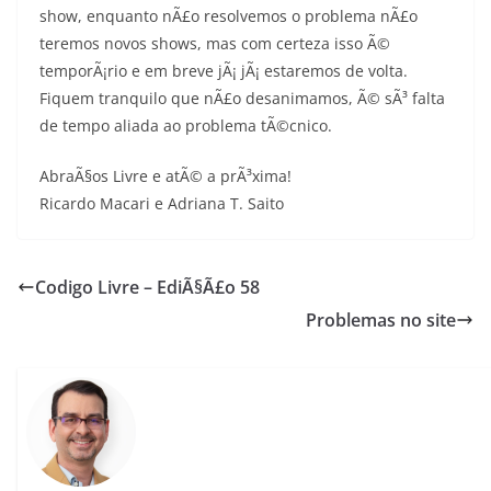
show, enquanto nÃ£o resolvemos o problema nÃ£o
teremos novos shows, mas com certeza isso Ã©
temporÃ¡rio e em breve jÃ¡ jÃ¡ estaremos de volta.
Fiquem tranquilo que nÃ£o desanimamos, Ã© sÃ³ falta
de tempo aliada ao problema tÃ©cnico.
AbraÃ§os Livre e atÃ© a prÃ³xima!
Ricardo Macari e Adriana T. Saito
Codigo Livre – EdiÃ§Ã£o 58
Problemas no site