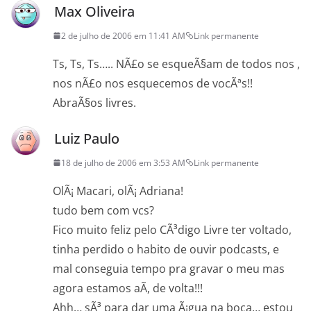
Max Oliveira
2 de julho de 2006 em 11:41 AM
Link permanente
Ts, Ts, Ts….. NÃ£o se esqueÃ§am de todos nos ,
nos nÃ£o nos esquecemos de vocÃªs!!
AbraÃ§os livres.
Luiz Paulo
18 de julho de 2006 em 3:53 AM
Link permanente
OlÃ¡ Macari, olÃ¡ Adriana!
tudo bem com vcs?
Fico muito feliz pelo CÃ³digo Livre ter voltado,
tinha perdido o habito de ouvir podcasts, e
mal conseguia tempo pra gravar o meu mas
agora estamos aÃ­, de volta!!!
Ahh… sÃ³ para dar uma Ã¡gua na boca… estou