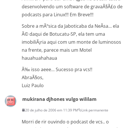
desenvolvendo um software de gravaÃ§Ã£o de
podcasts para Linux!!! Em Breve!!!
Sobre a mÃºsica da Jaboticaba da NeÃ­sa… ela
Ã© daqui de Botucatu-SP, ela tem uma
imobiliÃ¡ria aqui com um monte de luminosos
na frente, parece mais um Motel
hauahuahahaua
Ã‰ isso aeee… Sucesso pra vcs!!
AbraÃ§os,
Luiz Paulo
mukirana djhones vulgo wililam
20 de julho de 2006 em 11:39 PM
Link permanente
Morri de rir ouvindo o podcast de vcs.. o