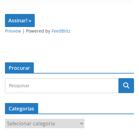
Preview
| Powered by
FeedBlitz
Procurar
Categorias
C
a
t