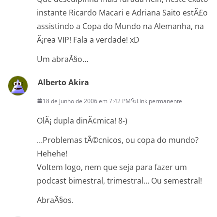
instante Ricardo Macari e Adriana Saito estÃ£o
assistindo a Copa do Mundo na Alemanha, na
Ã¡rea VIP! Fala a verdade! xD
Um abraÃ§o…
Alberto Akira
18 de junho de 2006 em 7:42 PM
Link permanente
OlÃ¡ dupla dinÃ¢mica! 8-)
…Problemas tÃ©cnicos, ou copa do mundo?
Hehehe!
Voltem logo, nem que seja para fazer um
podcast bimestral, trimestral… Ou semestral!
AbraÃ§os.