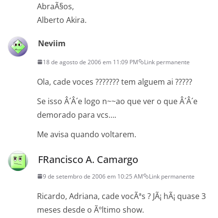
AbraÃ§os,
Alberto Akira.
Neviim
18 de agosto de 2006 em 11:09 PM
Link permanente
Ola, cade voces ??????? tem alguem ai ?????
Se isso Â´Â´e logo n~~ao que ver o que Â´Â´e
demorado para vcs….
Me avisa quando voltarem.
FRancisco A. Camargo
9 de setembro de 2006 em 10:25 AM
Link permanente
Ricardo, Adriana, cade vocÃªs ? JÃ¡ hÃ¡ quase 3
meses desde o Ãºltimo show.