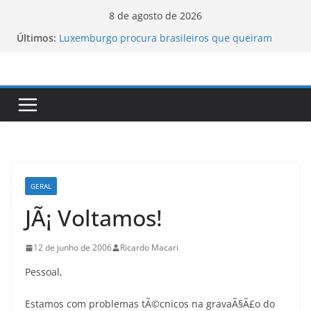
Pular
8 de agosto de 2026
para
Últimos:
Luxemburgo procura brasileiros que queiram
o
cidadania do país
Vale da Morte nos EUA registra a temperatura
conteúdo
mais elevada desde 1913
Tecnologia portuguesa elimina o novo coronavírus
do ar
Luxemburgo e Canadá assinam protocolo sobre a
mobilidade dos jovens
Loot-boxes: um problema dos video-games em
escala mundial
GERAL
JÃ¡ Voltamos!
12 de junho de 2006
Ricardo Macari
Pessoal,
Estamos com problemas tÃ©cnicos na gravaÃ§Ã£o do