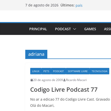
Luxemburgo procura 
Pular
Últimos:
7 de agosto de 2026
país
para
Vale da Morte nos EU
o
elevada desde 1913
Tecnologia portugues
conteúdo
Luxemburgo e Canadá
PRINCIPAL
PODCAST
GAMES
ASS
mobilidade dos jove
Loot-boxes: um prob
mundial
adriana
LINUX
PETS
PODCAST
SOFTWARE LIVRE
TECNOLOGIA
20 de agosto de 2009
Ricardo Macari
Codigo Livre Podcast 77
No ar a edicao 77 do Codigo Livre Cast. Gravad
Olá do Macari,