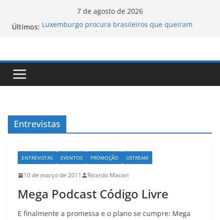
Pular
7 de agosto de 2026
para
Luxemburgo procura brasileiros que queiram
Últimos:
o
cidadania do país
Vale da Morte nos EUA registra a temperatura
conteúdo
mais elevada desde 1913
Tecnologia portuguesa elimina o novo coronavírus
do ar
Luxemburgo e Canadá assinam protocolo sobre a
mobilidade dos jovens
Loot-boxes: um problema dos video-games em
escala mundial
Entrevistas
ENTREVISTAS
EVENTOS
PROMOÇÃO
USTREAM
10 de março de 2011
Ricardo Macari
Mega Podcast Código Livre
E finalmente a promessa e o plano se cumpre: Mega