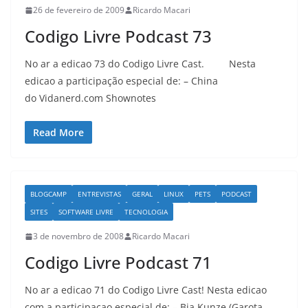
26 de fevereiro de 2009
Ricardo Macari
Codigo Livre Podcast 73
No ar a edicao 73 do Codigo Livre Cast. Nesta
edicao a participação especial de: – China
do Vidanerd.com Shownotes
Read More
BLOGCAMP
ENTREVISTAS
GERAL
LINUX
PETS
PODCAST
SITES
SOFTWARE LIVRE
TECNOLOGIA
3 de novembro de 2008
Ricardo Macari
Codigo Livre Podcast 71
No ar a edicao 71 do Codigo Livre Cast! Nesta edicao
com a participacao especial de: – Bia Kunze (Garota