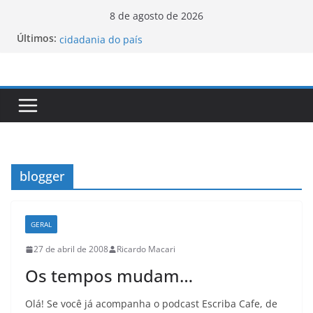
Pular
8 de agosto de 2026
Luxemburgo procura brasileiros que queiram
para
Últimos:
cidadania do país
o
Vale da Morte nos EUA registra a temperatura
conteúdo
mais elevada desde 1913
Tecnologia portuguesa elimina o novo coronavírus
do ar
Luxemburgo e Canadá assinam protocolo sobre a
mobilidade dos jovens
Loot-boxes: um problema dos video-games em
escala mundial
blogger
GERAL
27 de abril de 2008
Ricardo Macari
Os tempos mudam…
Olá! Se você já acompanha o podcast Escriba Cafe, de