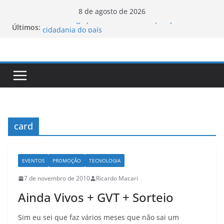
Pular
8 de agosto de 2026
para
Luxemburgo procura brasileiros que queiram
Últimos:
cidadania do país
o
Vale da Morte nos EUA registra a temperatura
conteúdo
mais elevada desde 1913
Tecnologia portuguesa elimina o novo coronavírus
do ar
Luxemburgo e Canadá assinam protocolo sobre a
mobilidade dos jovens
Loot-boxes: um problema dos video-games em
escala mundial
card
EVENTOS
PROMOÇÃO
TECNOLOGIA
7 de novembro de 2010
Ricardo Macari
Ainda Vivos + GVT + Sorteio
Sim eu sei que faz vários meses que não sai um