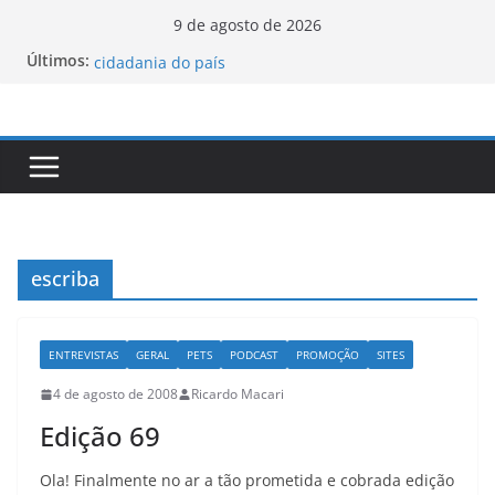
Pular
9 de agosto de 2026
Luxemburgo procura brasileiros que queiram
para
Últimos:
cidadania do país
o
Vale da Morte nos EUA registra a temperatura
conteúdo
mais elevada desde 1913
Tecnologia portuguesa elimina o novo coronavírus
do ar
Luxemburgo e Canadá assinam protocolo sobre a
mobilidade dos jovens
Loot-boxes: um problema dos video-games em
escala mundial
escriba
ENTREVISTAS
GERAL
PETS
PODCAST
PROMOÇÃO
SITES
4 de agosto de 2008
Ricardo Macari
Edição 69
Ola! Finalmente no ar a tão prometida e cobrada edição