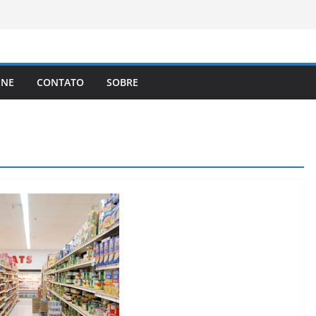
brasileiros que queiram cidadania do
A registra a temperatura mais
a elimina o novo coronavírus do ar
 assinam protocolo sobre a
INE
CONTATO
SOBRE
ns
lema dos video-games em escala