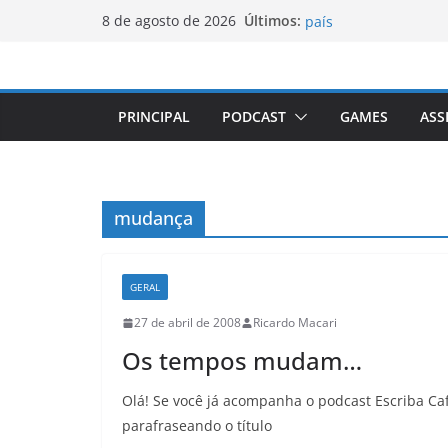
Luxemburgo procura 
Pular
Últimos:
8 de agosto de 2026
país
para
Vale da Morte nos EU
elevada desde 1913
o
Tecnologia portugues
conteúdo
Luxemburgo e Canadá
PRINCIPAL
PODCAST
GAMES
ASS
mobilidade dos jove
Loot-boxes: um prob
mundial
mudança
GERAL
27 de abril de 2008
Ricardo Macari
Os tempos mudam…
Olá! Se você já acompanha o podcast Escriba Caf
parafraseando o título