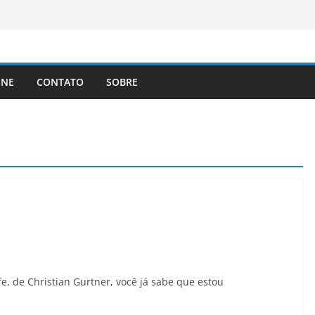
brasileiros que queiram cidadania do
A registra a temperatura mais
a elimina o novo coronavírus do ar
 assinam protocolo sobre a
INE
CONTATO
SOBRE
ns
lema dos video-games em escala
e, de Christian Gurtner, você já sabe que estou