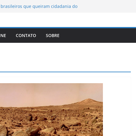
brasileiros que queiram cidadania do
A registra a temperatura mais
a elimina o novo coronavírus do ar
INE
CONTATO
SOBRE
 assinam protocolo sobre a
ns
lema dos video-games em escala