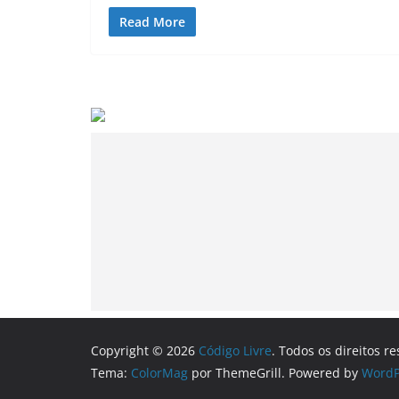
Read More
Copyright © 2026
Código Livre
. Todos os direitos r
Tema:
ColorMag
por ThemeGrill. Powered by
WordP