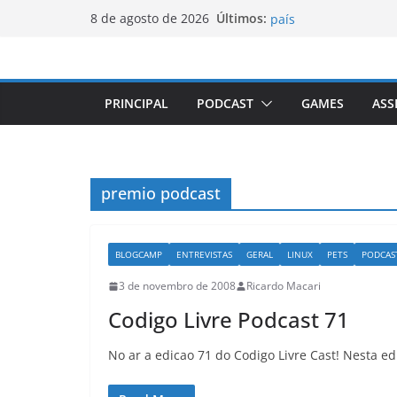
Luxemburgo procura 
Pular
Últimos:
8 de agosto de 2026
país
para
Vale da Morte nos EU
o
elevada desde 1913
Tecnologia portugues
conteúdo
Luxemburgo e Canadá
PRINCIPAL
PODCAST
GAMES
ASS
mobilidade dos jove
Loot-boxes: um prob
mundial
premio podcast
BLOGCAMP
ENTREVISTAS
GERAL
LINUX
PETS
PODCAS
3 de novembro de 2008
Ricardo Macari
Codigo Livre Podcast 71
No ar a edicao 71 do Codigo Livre Cast! Nesta ed