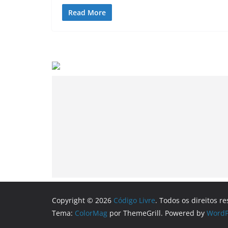
Read More
Copyright © 2026
Código Livre
. Todos os direitos r
Tema:
ColorMag
por ThemeGrill. Powered by
WordP