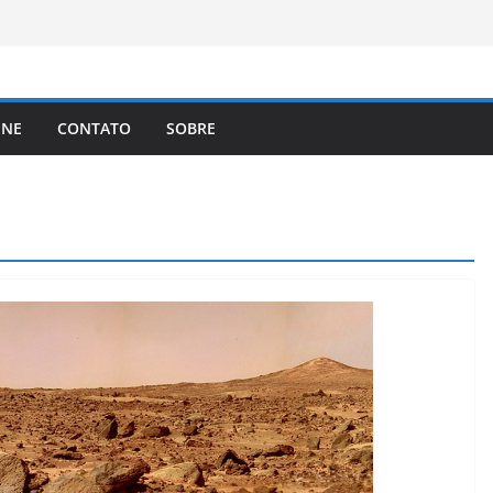
brasileiros que queiram cidadania do
A registra a temperatura mais
a elimina o novo coronavírus do ar
 assinam protocolo sobre a
INE
CONTATO
SOBRE
ns
lema dos video-games em escala