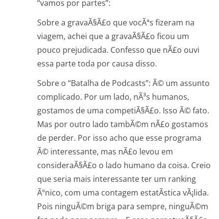
“vamos por partes”:
Sobre a gravaÃ§Ã£o que vocÃªs fizeram na
viagem, achei que a gravaÃ§Ã£o ficou um
pouco prejudicada. Confesso que nÃ£o ouvi
essa parte toda por causa disso.
Sobre o “Batalha de Podcasts”: Ã© um assunto
complicado. Por um lado, nÃ³s humanos,
gostamos de uma competiÃ§Ã£o. Isso Ã© fato.
Mas por outro lado tambÃ©m nÃ£o gostamos
de perder. Por isso acho que esse programa
Ã© interessante, mas nÃ£o levou em
consideraÃ§Ã£o o lado humano da coisa. Creio
que seria mais interessante ter um ranking
Ãºnico, com uma contagem estatÃ­stica vÃ¡lida.
Pois ninguÃ©m briga para sempre, ninguÃ©m