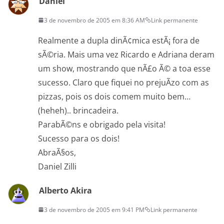
Daniel
3 de novembro de 2005 em 8:36 AM
Link permanente
Realmente a dupla dinÃ¢mica estÃ¡ fora de
sÃ©ria. Mais uma vez Ricardo e Adriana deram
um show, mostrando que nÃ£o Ã© a toa esse
sucesso. Claro que fiquei no prejuÃ­zo com as
pizzas, pois os dois comem muito bem…
(heheh).. brincadeira.
ParabÃ©ns e obrigado pela visita!
Sucesso para os dois!
AbraÃ§os,
Daniel Zilli
Alberto Akira
3 de novembro de 2005 em 9:41 PM
Link permanente