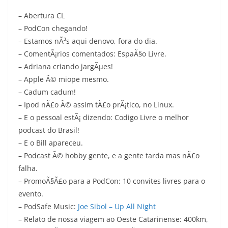
– Abertura CL
– PodCon chegando!
– Estamos nÃ³s aqui denovo, fora do dia.
– ComentÃ¡rios comentados: EspaÃ§o Livre.
– Adriana criando jargÃµes!
– Apple Ã© miope mesmo.
– Cadum cadum!
– Ipod nÃ£o Ã© assim tÃ£o prÃ¡tico, no Linux.
– E o pessoal estÃ¡ dizendo: Codigo Livre o melhor
podcast do Brasil!
– E o Bill apareceu.
– Podcast Ã© hobby gente, e a gente tarda mas nÃ£o
falha.
– PromoÃ§Ã£o para a PodCon: 10 convites livres para o
evento.
– PodSafe Music:
Joe Sibol – Up All Night
– Relato de nossa viagem ao Oeste Catarinense: 400km,