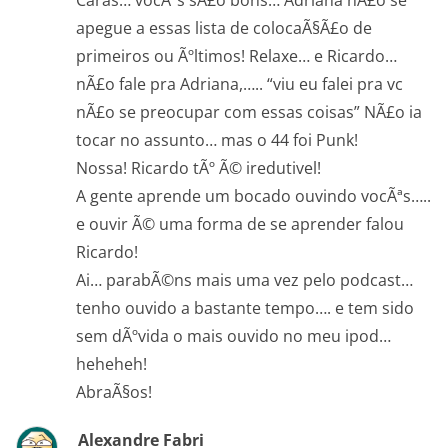
apegue a essas lista de colocaÃ§Ã£o de
primeiros ou Ãºltimos! Relaxe… e Ricardo…
nÃ£o fale pra Adriana,….. “viu eu falei pra vc
nÃ£o se preocupar com essas coisas” NÃ£o ia
tocar no assunto… mas o 44 foi Punk!
Nossa! Ricardo tÃº Ã© iredutivel!
A gente aprende um bocado ouvindo vocÃªs…..
e ouvir Ã© uma forma de se aprender falou
Ricardo!
Ai… parabÃ©ns mais uma vez pelo podcast…
tenho ouvido a bastante tempo…. e tem sido
sem dÃºvida o mais ouvido no meu ipod…
heheheh!
AbraÃ§os!
Alexandre Fabri