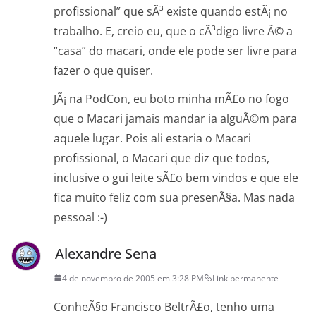
profissional” que sÃ³ existe quando estÃ¡ no
trabalho. E, creio eu, que o cÃ³digo livre Ã© a
“casa” do macari, onde ele pode ser livre para
fazer o que quiser.
JÃ¡ na PodCon, eu boto minha mÃ£o no fogo
que o Macari jamais mandar ia alguÃ©m para
aquele lugar. Pois ali estaria o Macari
profissional, o Macari que diz que todos,
inclusive o gui leite sÃ£o bem vindos e que ele
fica muito feliz com sua presenÃ§a. Mas nada
pessoal :-)
Alexandre Sena
4 de novembro de 2005 em 3:28 PM
Link permanente
ConheÃ§o Francisco BeltrÃ£o, tenho uma