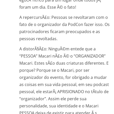
foram um dia. Esse Ã© o fato!
A repercursÃ£o: Pessoas se revoltaram com o
fato de o organizador da PodCon fazer isso. Os
patrocinadores ficaram preocupados e as
pessoas revoltadas.
A distorÃ§Ã£o: NinguÃ©m entede que a
“PESSOA” Macari nÃ£o Ã© o “ORGANIZADOR”
Macari. Estes sÃ£o duas criaturas diferentes. E
porque? Porque se o Macari, por ser
organizador do evento, for obrigado a mudar
as coisas em sua vida pessoal, em seu podcast
pessoal, ele estarÃ¡ APRISIONADO no tÃ­tulo de
“organizador”. Assim ele perde sua
personalidade, sua identidade e o Macari
PESSOA deixa de existir para atender Ã s