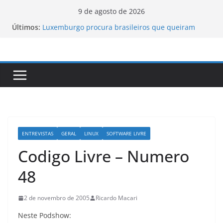
Pular
9 de agosto de 2026
para
Últimos:
Luxemburgo procura brasileiros que queiram
o
cidadania do país
Vale da Morte nos EUA registra a temperatura
conteúdo
mais elevada desde 1913
Tecnologia portuguesa elimina o novo coronavírus
do ar
Luxemburgo e Canadá assinam protocolo sobre a
mobilidade dos jovens
Loot-boxes: um problema dos video-games em
escala mundial
ENTREVISTAS
GERAL
LINUX
SOFTWARE LIVRE
Codigo Livre – Numero
48
2 de novembro de 2005
Ricardo Macari
Neste Podshow: