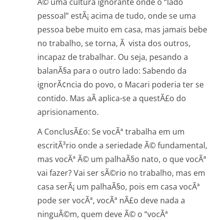
Ã© uma cultura ignorante onde o “lado
pessoal” estÃ¡ acima de tudo, onde se uma
pessoa bebe muito em casa, mas jamais bebe
no trabalho, se torna, Ã vista dos outros,
incapaz de trabalhar. Ou seja, pesando a
balanÃ§a para o outro lado: Sabendo da
ignorÃ¢ncia do povo, o Macari poderia ter se
contido. Mas aÃ­ aplica-se a questÃ£o do
aprisionamento.
A ConclusÃ£o: Se vocÃª trabalha em um
escritÃ³rio onde a seriedade Ã© fundamental,
mas vocÃª Ã© um palhaÃ§o nato, o que vocÃª
vai fazer? Vai ser sÃ©rio no trabalho, mas em
casa serÃ¡ um palhaÃ§o, pois em casa vocÃª
pode ser vocÃª, vocÃª nÃ£o deve nada a
ninguÃ©m, quem deve Ã© o “vocÃª