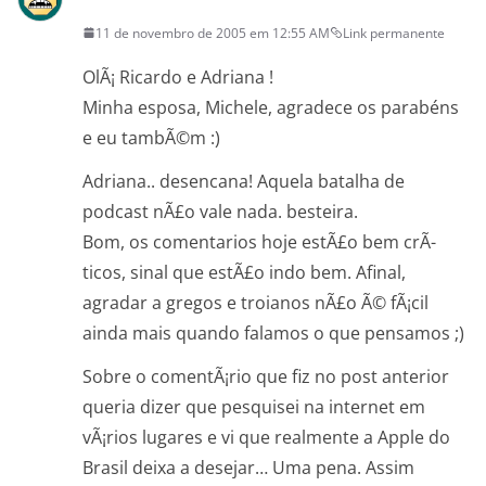
11 de novembro de 2005 em 12:55 AM
Link permanente
OlÃ¡ Ricardo e Adriana !
Minha esposa, Michele, agradece os parabéns
e eu tambÃ©m :)
Adriana.. desencana! Aquela batalha de
podcast nÃ£o vale nada. besteira.
Bom, os comentarios hoje estÃ£o bem crÃ­
ticos, sinal que estÃ£o indo bem. Afinal,
agradar a gregos e troianos nÃ£o Ã© fÃ¡cil
ainda mais quando falamos o que pensamos ;)
Sobre o comentÃ¡rio que fiz no post anterior
queria dizer que pesquisei na internet em
vÃ¡rios lugares e vi que realmente a Apple do
Brasil deixa a desejar… Uma pena. Assim