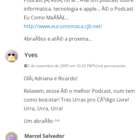
informatica, tecnologia e apple… Ã© o Podcast
Eu Como MaÃ§Ã£…
http://www.eucomomaca.cjb.net/
AbraÃ§os e atÃ© a proxima…
Yves
2 de novembro de 2005 em 10:25 PM
Link permanente
OlÃ¡ Adriana e Ricardo!
Relaxem, essse Ã© o melhor Podcast, num tem
como boicotar! Tres Urras pro CÃ³digo Livre!
Urra, Urra, Urra!
Um abraÃ§o ^^
Marcel Salvador