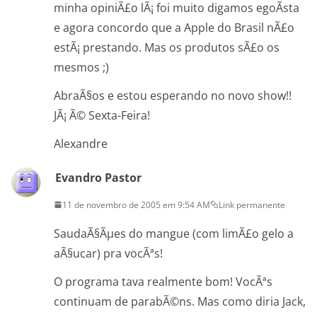
minha opiniÃ£o lÃ¡ foi muito digamos egoÃ­sta
e agora concordo que a Apple do Brasil nÃ£o
estÃ¡ prestando. Mas os produtos sÃ£o os
mesmos ;)
AbraÃ§os e estou esperando no novo show!!
JÃ¡ Ã© Sexta-Feira!
Alexandre
Evandro Pastor
11 de novembro de 2005 em 9:54 AM
Link permanente
SaudaÃ§Ãµes do mangue (com limÃ£o gelo a
aÃ§ucar) pra vocÃªs!
O programa tava realmente bom! VocÃªs
continuam de parabÃ©ns. Mas como diria Jack,