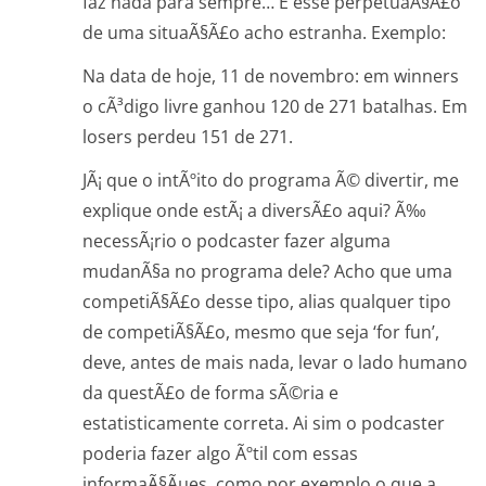
faz nada para sempre… E esse perpetuaÃ§Ã£o
de uma situaÃ§Ã£o acho estranha. Exemplo:
Na data de hoje, 11 de novembro: em winners
o cÃ³digo livre ganhou 120 de 271 batalhas. Em
losers perdeu 151 de 271.
JÃ¡ que o intÃºito do programa Ã© divertir, me
explique onde estÃ¡ a diversÃ£o aqui? Ã‰
necessÃ¡rio o podcaster fazer alguma
mudanÃ§a no programa dele? Acho que uma
competiÃ§Ã£o desse tipo, alias qualquer tipo
de competiÃ§Ã£o, mesmo que seja ‘for fun’,
deve, antes de mais nada, levar o lado humano
da questÃ£o de forma sÃ©ria e
estatisticamente correta. Ai sim o podcaster
poderia fazer algo Ãºtil com essas
informaÃ§Ãµes, como por exemplo o que a