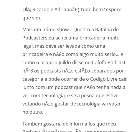
OlÃ¡ Ricardo e Adrianaâ€¦ tudo bem? espero
que sim…
Mais um otimo show… Quanto a Batalha de
Podcasters eu achei uma brincadeira muito
legal, mas deve ser levada como uma
brincadeira e nÃ£o como algo muito serio… e
como o proprio Joildo disse no Cafofo Podcast
nÂ°8 os podcasts nÃ£o estÃ£o separados por
categoria e pode ocorrer de o Codigo Livre cair
junto com um podcast que nÃ£o tenha nada a
ver com tecnologia, e se a pesoa que estiver
votando nÃ£o gostar de tecnologia vai votar
no outro…
Tambem gostaria de Informa-los que meu
Podcast jÃ¡ estÃ¡ no ar.. Ã‰ um podcast sobre