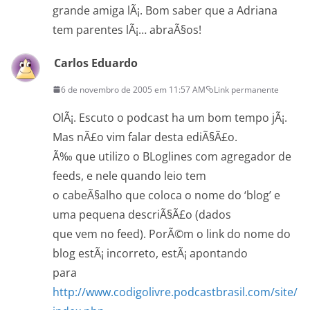
grande amiga lÃ¡. Bom saber que a Adriana
tem parentes lÃ¡… abraÃ§os!
Carlos Eduardo
6 de novembro de 2005 em 11:57 AM
Link permanente
OlÃ¡. Escuto o podcast ha um bom tempo jÃ¡.
Mas nÃ£o vim falar desta ediÃ§Ã£o.
Ã‰ que utilizo o BLoglines com agregador de
feeds, e nele quando leio tem
o cabeÃ§alho que coloca o nome do ‘blog’ e
uma pequena descriÃ§Ã£o (dados
que vem no feed). PorÃ©m o link do nome do
blog estÃ¡ incorreto, estÃ¡ apontando
para
http://www.codigolivre.podcastbrasil.com/site/