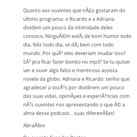
Quanto aos ouvintes que nÃ£o gostaram do
ultimo programa: o Ricardo e a Adriana
dividem um pouco da intimidade deles
conosco. NinguÃ©m estÃ¡ de bom humor todo
dia, feliz todo dia, se dÃ¡ bem com todo
mundo. Por quÃª eles deveriam mudar isso?
SÃ³ pra ficar fazer bonito no mp3? Se tu quiser
ver e ouvir algo falso e mentiroso assista
novela da globo. Adriana e Ricardo: tenho que
agradecer a vocÃªs por dividirem um pouco
das suas vidas, opiniÃµes e experiÃªncias com
nÃ³s ouvintes nos apresentando o que Ã© a
alma desse podcast… suas diferenÃ§as!
AbraÃ§os