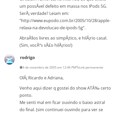
um possÃ­vel defeito em massa nos IPods 5G.
SerÃ¡ verdade? Leiam em:
“http://www.eupodo.com.br/2005/10/28/apple-
relaxa-na-devolucao-de-ipods-5g”.
AbraÃ§os livres ao simpÃ¡tico, e hilÃ¡rio casal.
(Sim, vocÃªs sÃ£o hilÃ¡rios!)
rodrigo
4 de novembro de 2005 em 12:46 PM
Link permanente
OlÃ¡ Ricardo e Adriana,
Venho aqui dizer q gostei do show ATÃ‰ certo
ponto.
Me senti mal em ficar ouvindo o baixo astral
do final. (sim continuei ouvindo para ver se