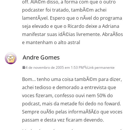
off. AlÃ©m disso, a forma com que o outro
podcaster foi tratado, tambÃ©m achei
lamentÃ¡vel. Espero que o nÃ­vel do programa
seja elevado e que o Ricardo deixe a Adriana
manifestar suas idÃ©ias livremente. AbraÃ§os
e mantenham o alto astral
Andre Gomes
4 de novembro de 2005 em 1:53 PM
Link permanente
Bom… tenho uma coisa tambÃ©m para dizer,
achei tedioso e demorado a entrevista que
voces fizeram, confesso ouvi nem 50% do
podcast, mais da metade foi dedo no foward.
Sempre ouÃ§o pelas informaÃ§Ã£o que voces
passam e desta vez ficaram devendo.