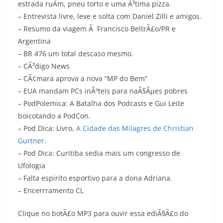
estrada ruÃ­m, pneu torto e uma Ã³tima pizza.
– Entrevista livre, leve e solta com Daniel Zilli e amigos.
– Resumo da viagem Ã Francisco BeltrÃ£o/PR e
Argentina
– BR 476 um total descaso mesmo.
– CÃ³digo News
– CÃ¢mara aprova a nova “MP do Bem”
– EUA mandam PCs inÃºteis para naÃ§Ãµes pobres
– PodPolemica: A Batalha dos Podcasts e Gui Leite
boicotando a PodCon.
– Pod Dica: Livro,
A Cidade das Milagres de Christian
Gurtner
.
– Pod Dica: Curitiba sedia mais um congresso de
Ufologia
– Falta espirito esportivo para a dona Adriana.
– Encerrramento CL
Clique no botÃ£o MP3 para ouvir essa ediÃ§Ã£o do