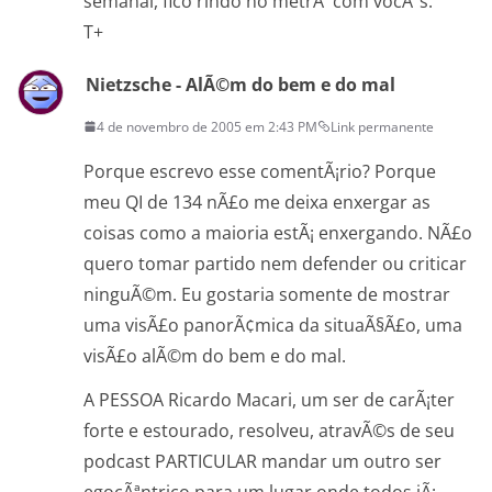
semanal, fico rindo no metrÃ´ com vocÃªs.
T+
Nietzsche - AlÃ©m do bem e do mal
4 de novembro de 2005 em 2:43 PM
Link permanente
Porque escrevo esse comentÃ¡rio? Porque
meu QI de 134 nÃ£o me deixa enxergar as
coisas como a maioria estÃ¡ enxergando. NÃ£o
quero tomar partido nem defender ou criticar
ninguÃ©m. Eu gostaria somente de mostrar
uma visÃ£o panorÃ¢mica da situaÃ§Ã£o, uma
visÃ£o alÃ©m do bem e do mal.
A PESSOA Ricardo Macari, um ser de carÃ¡ter
forte e estourado, resolveu, atravÃ©s de seu
podcast PARTICULAR mandar um outro ser
egocÃªntrico para um lugar onde todos jÃ¡