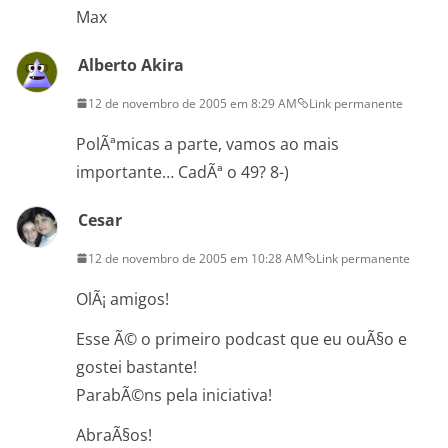
Max
Alberto Akira
12 de novembro de 2005 em 8:29 AM
Link permanente
PolÃªmicas a parte, vamos ao mais
importante… CadÃª o 49? 8-)
Cesar
12 de novembro de 2005 em 10:28 AM
Link permanente
OlÃ¡ amigos!
Esse Ã© o primeiro podcast que eu ouÃ§o e
gostei bastante!
ParabÃ©ns pela iniciativa!
AbraÃ§os!