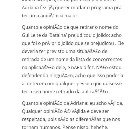
Adriana fez: jÃ¡ querer mudar o programa pra
ter uma audiÃªncia maior.
Quanto a opiniÃ£o de que retirar o nome do
Gui Leite da ‘Batalha’ prejudicou o Joildo: acho
que foi o prÃ³prio Joildo que se prejudicou . Ele
deveria ter previsto uma situaÃ§Ã£o de
retirada de um nome da lista de concorrentes
na aplicaÃ§Ã£o dele, e nÃ£o o fez. NÃ£o estou
defendendo ninguÃ©m, acho que isso poderia
acontecer com qualquer pessoa que quisesse
ter o seu nome retirado da aplicaÃ§Ã£o.
Quanto a opiniÃ£o da Adriana: eu acho vÃ¡lida.
Qualquer opiniÃ£o Ã© vÃ¡lida e deve ser
respeitada, pois sÃ£o as diferenÃ§as que nos
tornam humanos. Pense nisso! hehehe.