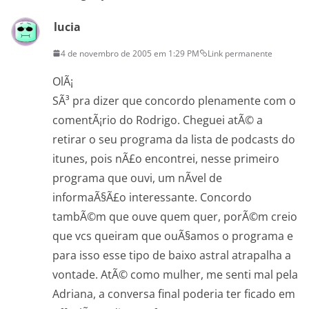
lucia
4 de novembro de 2005 em 1:29 PM
Link permanente
OlÃ¡
SÃ³ pra dizer que concordo plenamente com o
comentÃ¡rio do Rodrigo. Cheguei atÃ© a
retirar o seu programa da lista de podcasts do
itunes, pois nÃ£o encontrei, nesse primeiro
programa que ouvi, um nÃ­vel de
informaÃ§Ã£o interessante. Concordo
tambÃ©m que ouve quem quer, porÃ©m creio
que vcs queiram que ouÃ§amos o programa e
para isso esse tipo de baixo astral atrapalha a
vontade. AtÃ© como mulher, me senti mal pela
Adriana, a conversa final poderia ter ficado em