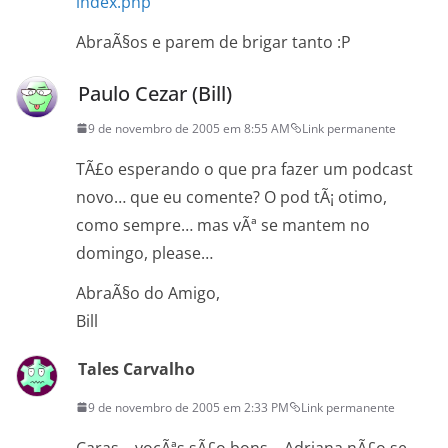
index.php
AbraÃ§os e parem de brigar tanto :P
Paulo Cezar (Bill)
9 de novembro de 2005 em 8:55 AM
Link permanente
TÃ£o esperando o que pra fazer um podcast
novo… que eu comente? O pod tÃ¡ otimo,
como sempre… mas vÃª se mantem no
domingo, please…
AbraÃ§o do Amigo,
Bill
Tales Carvalho
9 de novembro de 2005 em 2:33 PM
Link permanente
Caras… vocÃªs sÃ£o bons… Adriana nÃ£o se