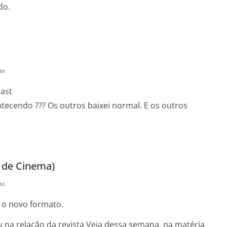
do.
te
ast
tecendo ??? Os outros baixei normal. E os outros
a de Cinema)
te
 o novo formato.
u na relação da revista Veja dessa semana, na matéria