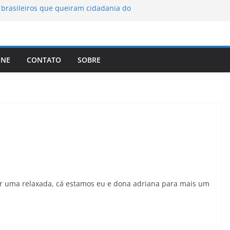
brasileiros que queiram cidadania do
A registra a temperatura mais
a elimina o novo coronavírus do ar
INE
CONTATO
SOBRE
 assinam protocolo sobre a
ns
lema dos video-games em escala
r uma relaxada, cá estamos eu e dona adriana para mais um