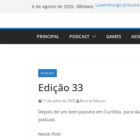
Pular
Últimos:
Luxemburgo procura 
6 de agosto de 2026
para
país
Vale da Morte nos EU
o
elevada desde 1913
conteúdo
Tecnologia portugues
PRINCIPAL
PODCAST
GAMES
ASS
Luxemburgo e Canadá
mobilidade dos jove
Loot-boxes: um prob
mundial
PODCAST
Edição 33
17 de julho de 2005
Ricardo Macari
Depois de um bom passeio em Curitiba, para da
podcast.
Neste Post: