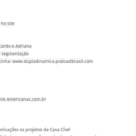
 no site
cardo e Adriana
a segmentação
icinha: www.dupladinamica.podcastbrasil.com
site Americanas.com.br
icações os projetos da Casa Cível