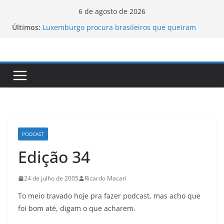
Pular
6 de agosto de 2026
para
Últimos:
Luxemburgo procura brasileiros que queiram
o
cidadania do país
Vale da Morte nos EUA registra a temperatura
conteúdo
mais elevada desde 1913
Tecnologia portuguesa elimina o novo coronavírus
do ar
Luxemburgo e Canadá assinam protocolo sobre a
mobilidade dos jovens
Loot-boxes: um problema dos video-games em
escala mundial
PODCAST
Edição 34
24 de julho de 2005
Ricardo Macari
To meio travado hoje pra fazer podcast, mas acho que
foi bom até, digam o que acharem.