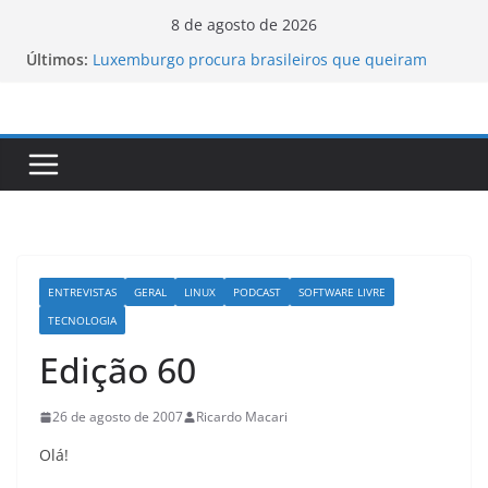
Pular
8 de agosto de 2026
para
Últimos:
Luxemburgo procura brasileiros que queiram
o
cidadania do país
Vale da Morte nos EUA registra a temperatura
conteúdo
mais elevada desde 1913
Tecnologia portuguesa elimina o novo coronavírus
do ar
Luxemburgo e Canadá assinam protocolo sobre a
mobilidade dos jovens
Loot-boxes: um problema dos video-games em
escala mundial
ENTREVISTAS
GERAL
LINUX
PODCAST
SOFTWARE LIVRE
TECNOLOGIA
Edição 60
26 de agosto de 2007
Ricardo Macari
Olá!