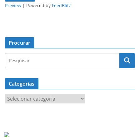
Preview
| Powered by
FeedBlitz
Procurar
Categorias
C
a
t
e
g
o