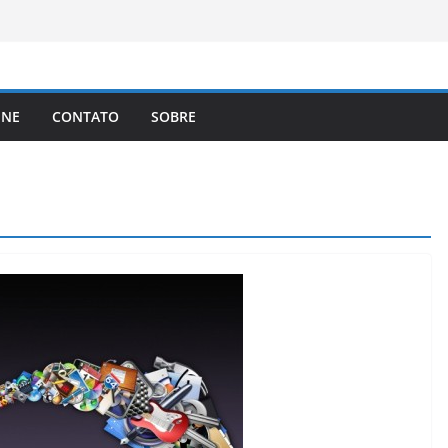
brasileiros que queiram cidadania do
A registra a temperatura mais
a elimina o novo coronavírus do ar
 assinam protocolo sobre a
INE
CONTATO
SOBRE
ns
lema dos video-games em escala