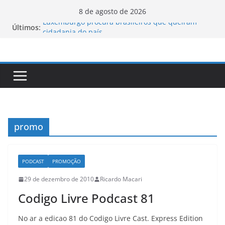
Pular
8 de agosto de 2026
para
Luxemburgo procura brasileiros que queiram
Últimos:
o
cidadania do país
Vale da Morte nos EUA registra a temperatura
conteúdo
mais elevada desde 1913
Tecnologia portuguesa elimina o novo coronavírus
do ar
Luxemburgo e Canadá assinam protocolo sobre a
mobilidade dos jovens
Loot-boxes: um problema dos video-games em
escala mundial
promo
PODCAST
PROMOÇÃO
29 de dezembro de 2010
Ricardo Macari
Codigo Livre Podcast 81
No ar a edicao 81 do Codigo Livre Cast. Express Edition