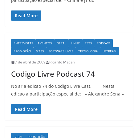
participação especial de: – China e JT do
Read More
ENTREVISTAS
EVENTOS
GERAL
LINUX
PETS
PODCAST
PROMOÇÃO
SITES
SOFTWARE LIVRE
TECNOLOGIA
USTREAM
7 de abril de 2009
Ricardo Macari
Codigo Livre Podcast 74
No ar a edicao 74 do Codigo Livre Cast. Nesta
edicao a participação especial de: – Alexandre Sena –
Read More
GERAL
PROMOÇÃO