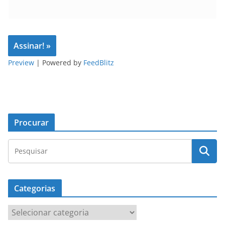
Preview
| Powered by
FeedBlitz
Procurar
Categorias
C
a